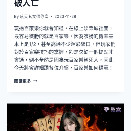
破人亡
By
玖天玄女帶你富
2023-11-28
玩過百家樂你就會知道，在線上娛樂城裡面，
最容易獲勝的就是百家樂，因為獲勝的機率基
本上是1/2，甚至高過不少運彩盤口，但玩家們
對於百家樂技巧的掌握，卻是欠缺一個提點才
會通，倒不全然是因為玩百家樂輸死人，因此
今天將會詳細跟各位介紹，百家樂如何穩贏！
閱讀更多