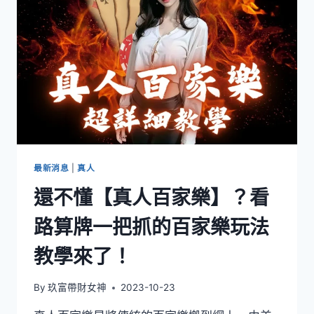
最新消息
|
真人
還不懂【真人百家樂】？看
路算牌一把抓的百家樂玩法
教學來了！
By
玖富帶財女神
2023-10-23