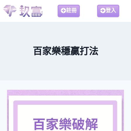
註冊
登入
百家樂穩贏打法